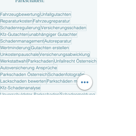
Parkschäden!
Fahrzeugbewertung
Unfallgutachten
Reparaturkosten
Fahrzeugreparatur
Schadenregulierung
Versicherungsschaden
Kfz-Gutachten
unabhängiger Gutachter
Schadenmanagement
Autoreparatur
Wertminderung
Gutachten erstellen
Unkostenpauschale
Versicherungsabwicklung
Werkstattwahl
Parkschaden
Unfallrecht Österreich
Autoversicherung Ansprüche
Parkschaden Österreich
Schadenfotografie
Lackschaden bewerten
Parkschäden melden.
Kfz-Schadenanalyse
Unverschuldeter Parkschaden
Schadenmeldung
Schäden dokumentieren
Nebenkosten Ersatz
Fahrzeugschäden beurteilen
Dellen und Kratzer
Reparatur in Werkstatt
Fahrzeuggutachten
Haftpflichschäden
Service und Dienstleistungen