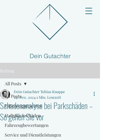
Dein Gutachter
Beitrag
All Posts
Dein Gutachter Tobias Knappe
All Posts
24. Dez. 2024
1 Min. Lesezeit
Schadenanalyse bei Parkschäden –
Fahrzeuggutachten
So gehen Sie vor
Haftpflichschäden
Fahrzeugbewertungen
Service und Dienstleistungen