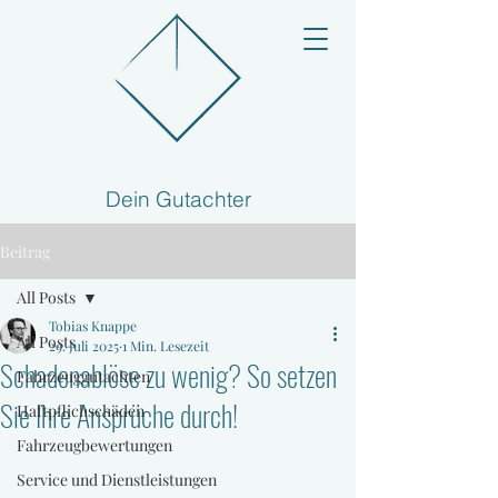
Dein Gutachter
Beitrag
All Posts
Tobias Knappe
All Posts
29. Juli 2025
1 Min. Lesezeit
Schadenablöse zu wenig? So setzen
Fahrzeuggutachten
Sie Ihre Ansprüche durch!
Haftpflichschäden
Fahrzeugbewertungen
Service und Dienstleistungen