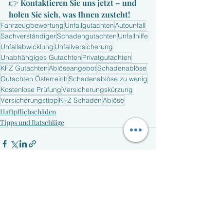
👉 
Kontaktieren Sie uns jetzt – und 
holen Sie sich, was Ihnen zusteht!
Fahrzeugbewertung
Unfallgutachten
Autounfall
Sachverständiger
Schadengutachten
Unfallhilfe
Unfallabwicklung
Unfallversicherung
Unabhängiges Gutachten
Privatgutachten
KFZ Gutachten
Ablöseangebot
Schadenablöse
Gutachten Österreich
Schadenablöse zu wenig
Kostenlose Prüfung
Versicherungskürzung
Versicherungstipp
KFZ Schaden
Ablöse
Haftpflichschäden
Tipps und Ratschläge
Aktuelle Beiträge
Alle ansehen