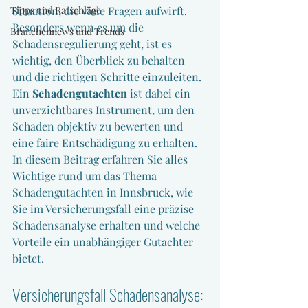
Tipps und Ratschläge
Situation, die viele Fragen aufwirft. 
Besonders wenn es um die 
Branchennews und Trends
Schadensregulierung geht, ist es 
wichtig, den Überblick zu behalten 
und die richtigen Schritte einzuleiten. 
Ein 
Schadengutachten
 ist dabei ein 
unverzichtbares Instrument, um den 
Schaden objektiv zu bewerten und 
eine faire Entschädigung zu erhalten. 
In diesem Beitrag erfahren Sie alles 
Wichtige rund um das Thema 
Schadengutachten in Innsbruck, wie 
Sie im Versicherungsfall eine präzise 
Schadensanalyse erhalten und welche 
Vorteile ein unabhängiger Gutachter 
bietet.
Versicherungsfall Schadensanalyse: 