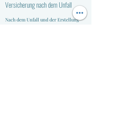
Versicherung nach dem Unfall
Nach dem Unfall und der Erstellung 
des Gutachtens beginnt die 
Kommunikation mit der Versicherung. 
Hier einige praktische Empfehlungen:
Melden Sie den Schaden sofort:
Verzögern Sie die 
Schadensmeldung nicht, um 
Probleme zu vermeiden.
Reichen Sie das Gutachten ein:
Legen Sie der Versicherung das 
unabhängige Gutachten vor.
Bewahren Sie alle Belege auf:
Reparaturrechnungen, Fotos und 
Schriftverkehr sind wichtig.
Lassen Sie sich nicht unter Druck 