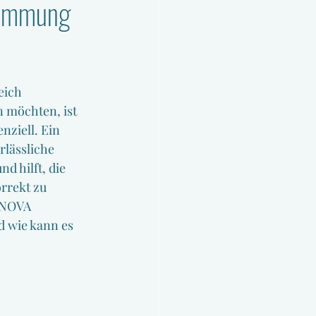
timmung
eich 
 möchten, ist 
nziell. Ein 
rlässliche 
 hilft, die 
orrekt zu 
 NOVA 
d wie kann es 