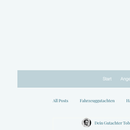
Start
Ange
All Posts
Fahrzeuggutachten
H
Dein Gutachter Tob
Tipps und Ratschläge
Branche