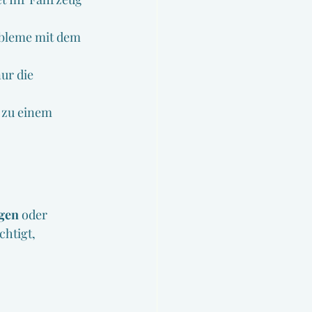
bleme mit dem 
ur die 
 zu einem 
igen
 oder 
htigt, 