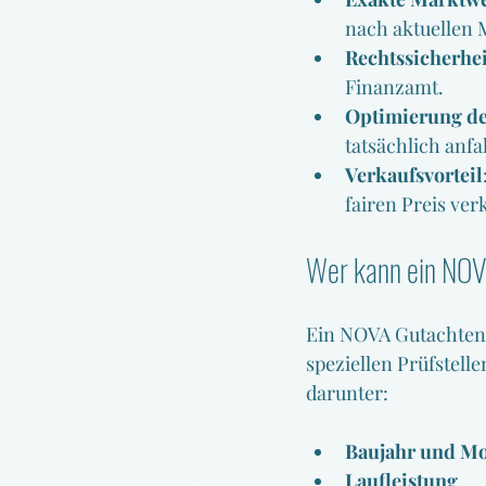
nach aktuellen 
Rechtssicherhei
Finanzamt.
Optimierung de
tatsächlich anfa
Verkaufsvorteil
fairen Preis ver
Wer kann ein NOV
Ein NOVA Gutachten 
speziellen Prüfstell
darunter:
Baujahr und Mo
Laufleistung