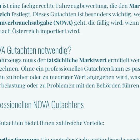
n
 ist eine fachgerechte Fahrzeugbewertung, die den 
Mark
eich
 festlegt. Dieses Gutachten ist besonders wichtig, w
mverbrauchsabgabe (NOVA)
 geht, die fällig wird, wen
nach Österreich importiert wird.
VA Gutachten notwendig?
ahrzeugs muss der 
tatsächliche Marktwert
 ermittelt we
chnen. Ohne ein professionelles Gutachten kann es pass
in zu hoher oder zu niedriger Wert angegeben wird, was
rbelastung oder zu Problemen mit den Behörden führen
ofessionellen NOVA Gutachtens
Gutachten bietet Ihnen zahlreiche Vorteile:
ertbestimmung
: Ein neutraler Sachverständiger bewerte