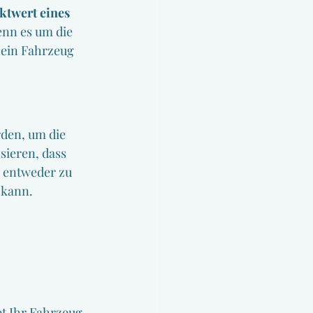
twert eines 
enn es um die 
n ein Fahrzeug 
rden, um die 
ieren, dass 
 entweder zu 
 kann.
t Ihr Fahrzeug 