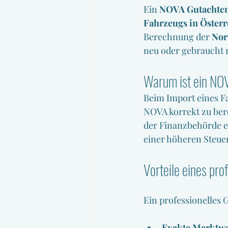
Ein 
NOVA Gutachte
Fahrzeugs in Österr
Berechnung der 
Nor
neu oder gebraucht 
Warum ist ein NO
Beim Import eines F
NOVA korrekt zu bere
der Finanzbehörde e
einer höheren Steue
Vorteile eines pr
Ein professionelles 
Exakte Marktw