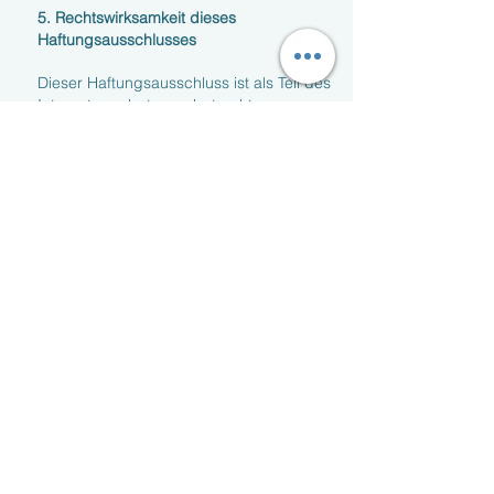
5. Rechtswirksamkeit dieses
Haftungsausschlusses
Dieser Haftungsausschluss ist als Teil des
Internetangebotes zu betrachten, von
dem aus auf diese Seite verwiesen wurde.
Sofern Teile oder einzelne Formulierungen
dieses Textes der geltenden Rechtslage
nicht, nicht mehr oder nicht vollständig
entsprechen sollten, bleiben die übrigen
Teile des Dokumentes in ihrem Inhalt und
ihrer Gültigkeit davon unberührt.
Accessibility Statement
Our website strives to provide an accessible
experience for all visitors. We are
committed to ensuring that people with
different abilities and needs can access our
content equally.