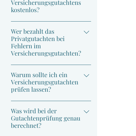
Versicherungsgutachtens
kostenlos?
Ja, die Prüfung Ihres
Versicherungsgutachtens ist für Sie
Wer bezahlt das
völlig kostenlos.
Privatgutachten bei
Fehlern im
Versicherungsgutachten?
Wenn wir Fehler im Gutachten der
Versicherung feststellen, muss die
Warum sollte ich ein
Versicherung die Kosten für unser
Versicherungsgutachten
Privatgutachten übernehmen.
prüfen lassen?
Versicherungsgutachten sind häufig
zu niedrig angesetzt. Durch unsere
Was wird bei der
Prüfung können höhere
Gutachtenprüfung genau
Reparaturkosten, ein höherer
berechnet?
Wiederbeschaffungswert und somit