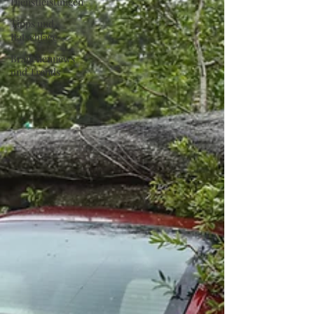
Dienstleistungen
Tipps und
Ratschläge
Branchennews
und Trends