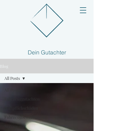
Dein Gutachter
Blog
All Posts
All Posts
Fahrzeuggutachten
Haftpflichschäden
Fahrzeugbewertungen
Service und