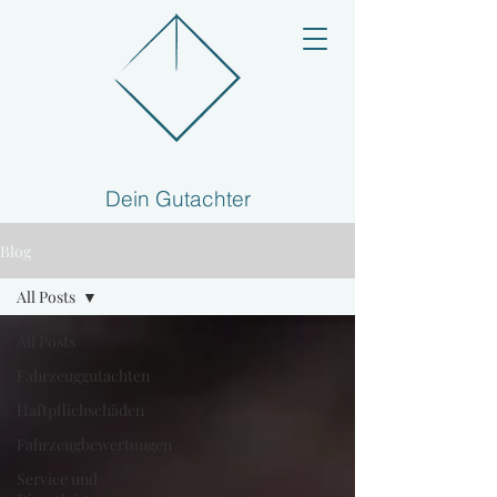
Dein Gutachter
Blog
All Posts
All Posts
Fahrzeuggutachten
Haftpflichschäden
Fahrzeugbewertungen
Service und