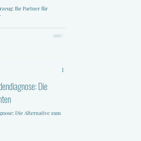
rzeug: Ihr Partner für
r
endiagnose: Die
hten
nose: Die Alternative zum