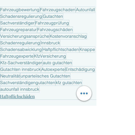
Fahrzeugbewertung
Fahrzeugschaden
Autounfall
Schadensregulierung
Gutachten
Sachverständiger
Fahrzeugprüfung
Fahrzeugreparatur
Fahrzeugschäden
Versicherungsansprüche
Kostenvoranschlag
Schadenregulierung
Innsbruck
Schadensabwicklung
Haftpflichtschaden
Knappe
Fahrzeugexperte
KfzVersicherung
Kfz-Sachverständiger
auto gutachten
Gutachten innsbruck
Autoexperte
Entschädigung
Neutralität
unparteiisches Gutachten
Sachverständigengutachten
kfz gutachten
autounfall innsbruck
Haftpflichschäden