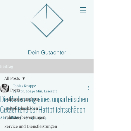
Dein Gutachter
Beitrag
All Posts
Tobias Knappe
All Posts
24. Apr. 2024
1 Min. Lesezeit
Die Bedeutung eines unparteiischen
Fahrzeuggutachten
Gutachtens bei Haftpflichtschäden
Haftpflichschäden
Fahrzeugbewertungen
Aktualisiert:
26. Apr. 2024
Service und Dienstleistungen