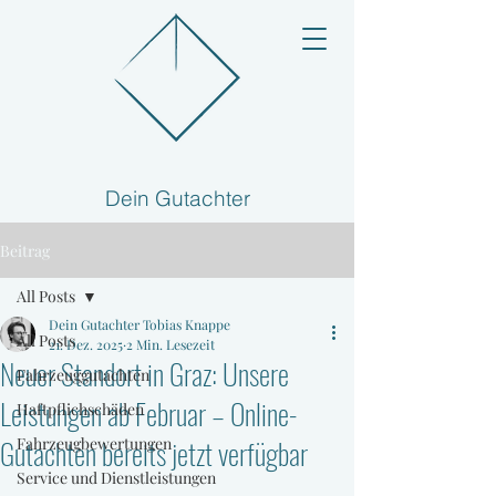
Dein Gutachter
Beitrag
All Posts
Dein Gutachter Tobias Knappe
All Posts
21. Dez. 2025
2 Min. Lesezeit
Neuer Standort in Graz: Unsere
Fahrzeuggutachten
Leistungen ab Februar – Online-
Haftpflichschäden
Gutachten bereits jetzt verfügbar
Fahrzeugbewertungen
Service und Dienstleistungen