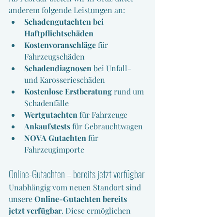
anderem folgende Leistungen an:
Schadengutachten bei 
Haftpflichtschäden
Kostenvoranschläge
 für 
Fahrzeugschäden
Schadendiagnosen
 bei Unfall- 
und Karosserieschäden
Kostenlose Erstberatung
 rund um 
Schadenfälle
Wertgutachten
 für Fahrzeuge
Ankaufstests
 für Gebrauchtwagen
NOVA Gutachten 
für 
Fahrzeugimporte
Online-Gutachten – bereits jetzt verfügbar
Unabhängig vom neuen Standort sind 
unsere 
Online-Gutachten bereits 
jetzt verfügbar
. Diese ermöglichen 