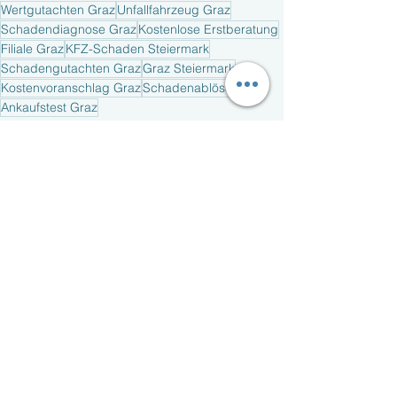
Wertgutachten Graz
Unfallfahrzeug Graz
Schadendiagnose Graz
Kostenlose Erstberatung
Filiale Graz
KFZ-Schaden Steiermark
Schadengutachten Graz
Graz Steiermark
Kostenvoranschlag Graz
Schadenablöse Graz
Ankaufstest Graz
Fahrzeuggutachten
Service und Dienstleistungen
Branchennews und Trends
Aktuelle Beiträge
Alle ansehen