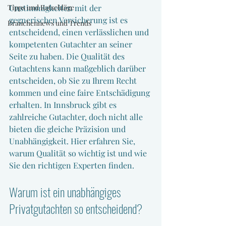
Tipps und Ratschläge
Unstimmigkeiten mit der 
gegnerischen Versicherung ist es 
Branchennews und Trends
entscheidend, einen verlässlichen und 
kompetenten Gutachter an seiner 
Seite zu haben. Die Qualität des 
Gutachtens kann maßgeblich darüber 
entscheiden, ob Sie zu Ihrem Recht 
kommen und eine faire Entschädigung 
erhalten. In Innsbruck gibt es 
zahlreiche Gutachter, doch nicht alle 
bieten die gleiche Präzision und 
Unabhängigkeit. Hier erfahren Sie, 
warum Qualität so wichtig ist und wie 
Sie den richtigen Experten finden.
Warum ist ein unabhängiges 
Privatgutachten so entscheidend?