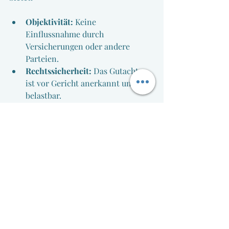
Objektivität:
 Keine 
Einflussnahme durch 
Versicherungen oder andere 
Parteien.
Rechtssicherheit:
 Das Gutachten 
ist vor Gericht anerkannt und 
belastbar.
Umfassende Schadensaufnahme:
Auch versteckte Schäden werden 
erkannt und dokumentiert.
Unterstützung bei der 
Schadenregulierung:
 Sie erhalten 
eine realistische Einschätzung des 
Schadens und der 
Reparaturkosten.
Gerade bei komplexen Unfällen oder 