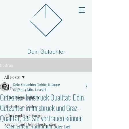
Dein Gutachter
Beitrag
All Posts
Dein Gutachter Tobias Knappe
All Posts
16. Juni
4 Min. Lesezeit
Gutachter Innsbruck Qualität: Dein
Fahrzeuggutachten
Gutachter in Innsbruck und Graz–
Haftpflichschäden
Qualität, der Sie vertrauen können
Fahrzeugbewertungen
Service und Dienstleistungen
Nach einem Autounfall oder bei 