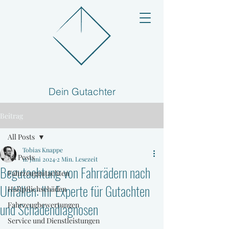
Dein Gutachter
Beitrag
All Posts
Tobias Knappe
All Posts
11. Juni 2024
2 Min. Lesezeit
Begutachtung von Fahrrädern nach
Fahrzeuggutachten
Unfällen: Ihr Experte für Gutachten
Haftpflichschäden
und Schadendiagnosen
Fahrzeugbewertungen
Service und Dienstleistungen