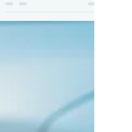
Schadenablöse zu gering berechnet? Wir prüfen
kostenlos und erstellen ein unabhängiges
Gutachten nach österreichischer Rechtsprechung.